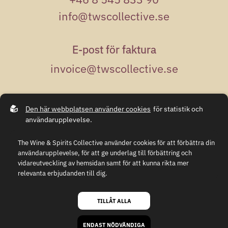
info@twscollective.se
E-post för faktura
invoice@twscollective.se
Adress
Den här webbplatsen använder cookies
för statistik och
Kungsgatan 50
användarupplevelse.
111 35 Stockholm
The Wine & Spirits Collective använder cookies för att förbättra din
användarupplevelse, för att ge underlag till förbättring och
vidareutveckling av hemsidan samt för att kunna rikta mer
relevanta erbjudanden till dig.
Integritetspolicy
GDPR
Läs gärna vår
personuppgiftspolicy
. Om du samtycker till vår
användning, välj
Tillåt alla
. Om du vill ändra ditt val i efterhand
TILLÅT ALLA
hittar du den möjligheten i botten på sidan.
© 2026, alla rättigheter tillhör The Wine & Spirits Collective
Webb av
Sphinxly
,
CMS easyweb
ENDAST NÖDVÄNDIGA