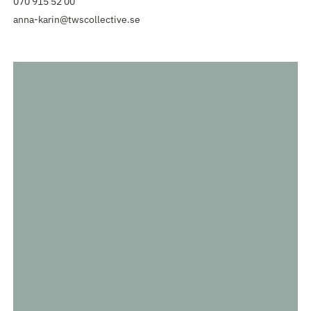
070 915 52 00
anna-karin@twscollective.se