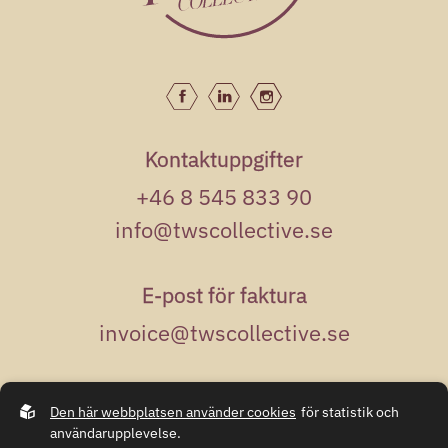
Kontaktuppgifter
+46 8 545 833 90
info@twscollective.se
E-post för faktura
invoice@twscollective.se
Adress
Den här webbplatsen använder cookies
för statistik och
Kungsgatan 50
användarupplevelse.