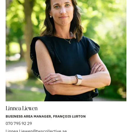
Linnea Liewen
BUSINESS AREA MANAGER, FRANÇOIS LURTON
070 795 92 29
Linnea.Liewen@twscollective.se