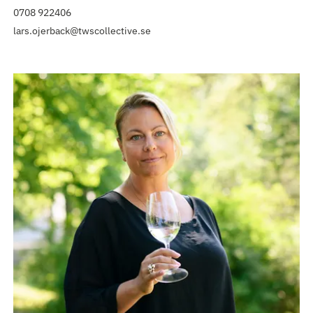
0708 922406
lars.ojerback@twscollective.se