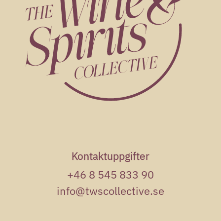
Admiral Rodnay
Rom
ke
Kontaktuppgifter
+46 8 545 833 90
info@twscollective.se