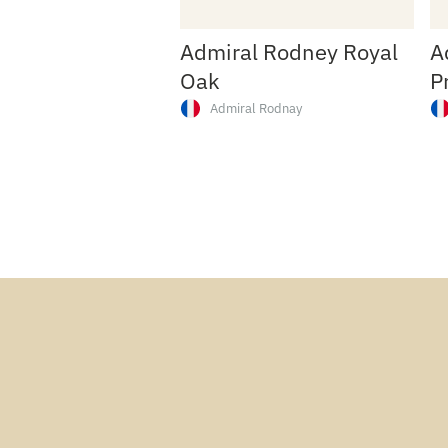
Admiral Rodney Royal
A
Oak
P
Admiral Rodnay
Admiral Rodney
Frankri
Royal Oak
Admiral Rodney
Frankri
Princessa