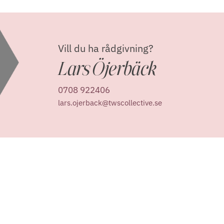
Vill du ha rådgivning?
Lars Öjerbäck
0708 922406
lars.ojerback@twscollective.se