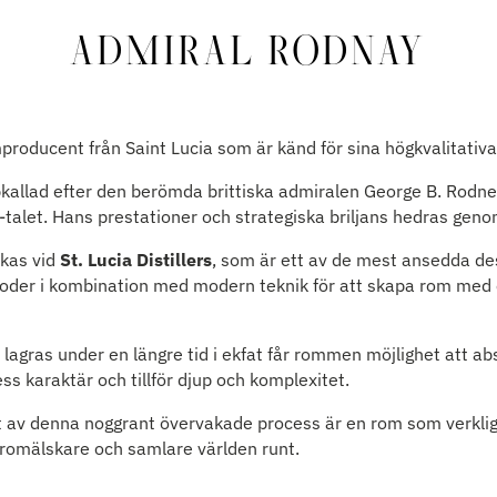
ADMIRAL RODNAY
producent från Saint Lucia som är känd för sina högkvalitativ
allad efter den berömda brittiska admiralen George B. Rodne
talet. Hans prestationer och strategiska briljans hedras gen
rkas vid
St. Lucia Distillers
, som är ett av de mest ansedda des
toder i kombination med modern teknik för att skapa rom med 
agras under en längre tid i ekfat får rommen möjlighet att ab
dess karaktär och tillför djup och komplexitet.
 av denna noggrant övervakade process är en rom som verklige
 romälskare och samlare världen runt.