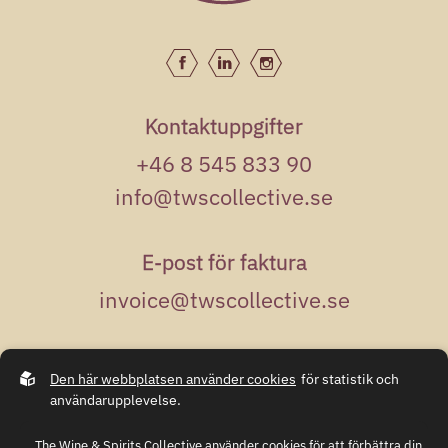
Kontaktuppgifter
+46 8 545 833 90
info@twscollective.se
E-post för faktura
invoice@twscollective.se
Adress
Den här webbplatsen använder cookies
för statistik och
Kungsgatan 50
användarupplevelse.
111 35 Stockholm
The Wine & Spirits Collective använder cookies för att förbättra din