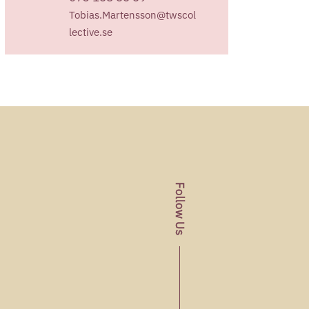
Tobias.Martensson@twscol
lective.se
Follow Us