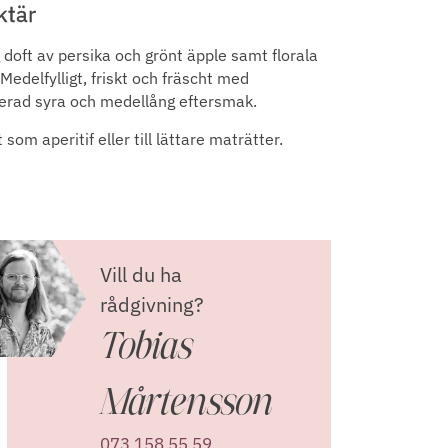
ktär
 doft av persika och grönt äpple samt florala
 Medelfylligt, friskt och fräscht med
erad syra och medellång eftersmak.
 som aperitif eller till lättare maträtter.
Vill du ha
rådgivning?
Tobias
Mårtensson
073 158 55 59