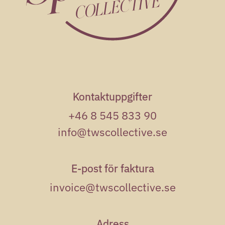
Kontaktuppgifter
+46 8 545 833 90
info@twscollective.se
E-post för faktura
invoice@twscollective.se
Adress