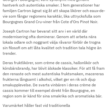
hantverk och autentiska smaker. I fem generationer har
familjen Cartron ägnat sig åt att skapa likörer och eaux-de-
vie som fångar regionens karaktär, lika uttrycksfulla som
Bourgognes Grand Cru-viner från Cote d'Ors Pinot Noir.
Joseph Cartron har bevarat sitt arv i en värld där
modernisering ofta dominerar. Genom att arbeta nära
lokala odlare och noggrant välja råvaror förblir de trogna
sin filosofi om att låta kvalitet och tradition tala högre än
trender.
Deras fruktlikörer, som crème de cassis, hallonlikör och
körsbärsbrandy, har blivit älskade klassiker. För att få fram
den renaste och mest autentiska fruktsmaken, macereras
frukterna långsamt i alkohol, vilket ger en rik och djup
smakupplevelse. De svarta vinbären i deras crème de
cassis kommer till exempel direkt från Bourgogne, en
region som är känd för sina smakrika och aromatiska bär.
Varumärket håller fast vid traditionella