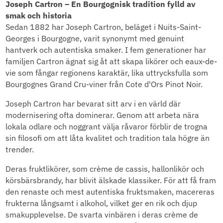
Joseph Cartron – En Bourgognisk tradition fylld av
smak och historia
Sedan 1882 har Joseph Cartron, beläget i Nuits-Saint-
Georges i Bourgogne, varit synonymt med genuint
hantverk och autentiska smaker. I fem generationer har
familjen Cartron ägnat sig åt att skapa likörer och eaux-de-
vie som fångar regionens karaktär, lika uttrycksfulla som
Bourgognes Grand Cru-viner från Cote d'Ors Pinot Noir.
Joseph Cartron har bevarat sitt arv i en värld där
modernisering ofta dominerar. Genom att arbeta nära
lokala odlare och noggrant välja råvaror förblir de trogna
sin filosofi om att låta kvalitet och tradition tala högre än
trender.
Deras fruktlikörer, som crème de cassis, hallonlikör och
körsbärsbrandy, har blivit älskade klassiker. För att få fram
den renaste och mest autentiska fruktsmaken, macereras
frukterna långsamt i alkohol, vilket ger en rik och djup
smakupplevelse. De svarta vinbären i deras crème de