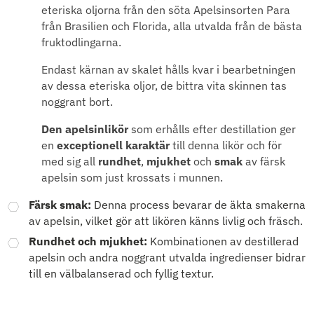
eteriska oljorna från den söta Apelsinsorten Para
från Brasilien och Florida, alla utvalda från de bästa
fruktodlingarna.
Endast kärnan av skalet hålls kvar i bearbetningen
av dessa eteriska oljor, de bittra vita skinnen tas
noggrant bort.
Den apelsinlikör
som erhålls efter destillation ger
en
exceptionell karaktär
till denna likör och för
med sig all
rundhet
,
mjukhet
och
smak
av färsk
apelsin som just krossats i munnen.
Färsk smak:
Denna process bevarar de äkta smakerna
av apelsin, vilket gör att likören känns livlig och fräsch.
Rundhet och mjukhet:
Kombinationen av destillerad
apelsin och andra noggrant utvalda ingredienser bidrar
till en välbalanserad och fyllig textur.