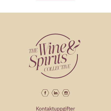
Chanson
Chanson - Bourgogne Aligote
Chanson
Chanson - Chablis
Chanson
Chanson - Pernand Vergelesses Blanc - En Caradeux -
Premier Cru
Chanson
Chanson - Rully BLC
Chanson
Kontaktuppgifter