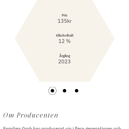
Pris
135kr
Alkoholhalt
12 %
Årgång
2023
Om Producenten
Familjen Groh har producerat vin i flera generationer och