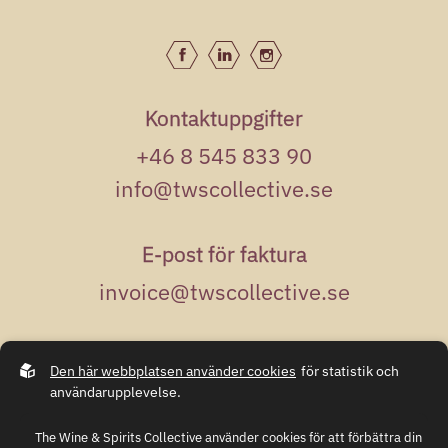
Kontaktuppgifter
+46 8 545 833 90
info@twscollective.se
E-post för faktura
invoice@twscollective.se
Adress
Den här webbplatsen använder cookies
för statistik och
Kungsgatan 50
användarupplevelse.
111 35 Stockholm
The Wine & Spirits Collective använder cookies för att förbättra din