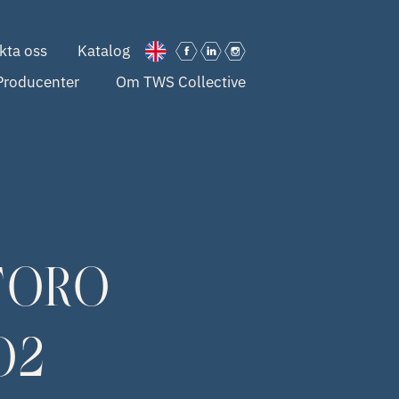
kta oss
Katalog
Producenter
Om TWS Collective
TORO
O2