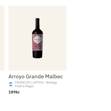
Arroyo Grande Malbec
FRANÇOIS LURTON - Bodega
Piedra Negra
189kr