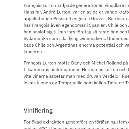
François Lurton är fjärde generationen vinodlare i 
Hans far, André Lurton, var en av de drivande kra
appellationen Pessac-Leognan i Graves, Bordeaux.
har François även egendomar i Spanien, Chile och 
han anslöt sig till sin fars företag så reste han och
Sydamerika som s.k. flying winemakers. Under dess
både Chile och Argentinas enorma potential och val
länderna.
François Lurton mötte Dany och Michel Rolland på 
tillsammans under namnen Hermanos Lurton och Ca
vita vinerna arbetar man med druvan Verdejo i Rue
lokala klonen av Tempranillo som kallas Tinta de T
Vinifiering
För ökad extraktion genomförs en förjäsning i fem 
endast 6°C. Under tiden pressade man även ned 