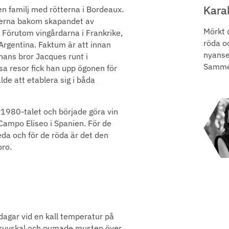
Kara
en familj med rötterna i Bordeaux.
fterna bakom skapandet av
Mörkt d
 Förutom vingårdarna i Frankrike,
röda o
Argentina. Faktum är att innan
nyanser
 hans bror Jacques runt i
Sammet
a resor fick han upp ögonen för
de att etablera sig i båda
1980-talet och började göra vin
mpo Eliseo i Spanien. För de
da och för de röda är det den
oro.
dagar vid en kall temperatur på
druvskal och pumade musten över