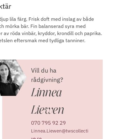
ktär
jup lila färg. Frisk doft med inslag av både
ch mörka bär. Fin balanserad syra med
 av röda vinbär, kryddor, krondill och paprika.
slen eftersmak med tydliga tanniner.
Vill du ha
rådgivning?
Linnea
Liewen
070 795 92 29
Linnea.Liewen@twscollecti
ve.se