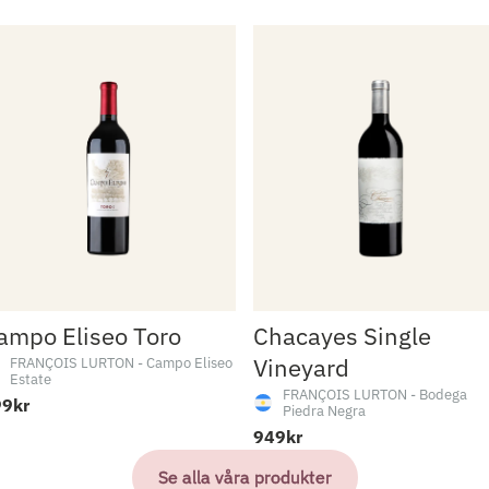
ampo Eliseo Toro
Chacayes Single
Vineyard
FRANÇOIS LURTON - Campo Eliseo
Estate
FRANÇOIS LURTON - Bodega
9kr
Piedra Negra
949kr
Se alla våra produkter