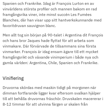
Spanien och Frankrike. Idag är François Lurton en av
vinvärldens största profiler och mannen bakom en rad
framgångsrika viner, inte minst succén Les Fumées
Blanches, där han visar upp sitt hantverkskunnande med
favoritdruvan sauvignon blanc.
Men allt tog sin början på 90-talet i Argentina dit François
och hans bror Jaques hade flyttat för att arbeta som
vinmakare. Där förvärvade de tillsammans sina första
vinmarker. François är idag ensam ägare till ett mycket
framgångsrikt och växande vinimperium i både nya och
gamla världen: Argentina, Chile, Spanien och Frankrike.
Vinifiering
Druvorna skördas med maskin tidigt på morgonen när
dimman fortfarande ligger kvar eftersom svalkan hjälper
till att behålla druvornas fräschör. Druvskalen macererar i
8-12 timmar för att utvinna färgen ur skalen från