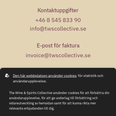
Kontaktuppgifter
+46 8 545 833 90
info@twscollective.se
E-post för faktura
invoice@twscollective.se
Adress
Den här webbplatsen använder cookies
för statistik och
Kungsgatan 50
användarupplevelse.
111 35 Stockholm
The Wine & Spirits Collective använder cookies för att förbättra din
användarupplevelse, för att ge underlag till förbättring och
vidareutveckling av hemsidan samt för att kunna rikta mer
relevanta erbjudanden till dig.
Integritetspolicy