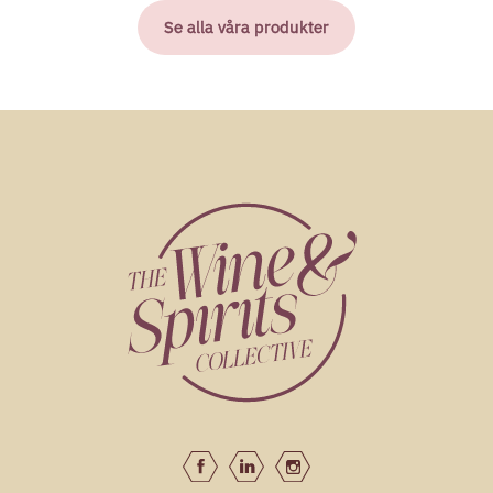
Se alla våra produkter
279kr
Les Fumées Blanches Rosé BiB
François Lurton
99kr
Escapades Vagabondes Rosé
FRANÇOIS LURTON - Domaine Les Salices
149kr
Chivite Las Fincas Rosé