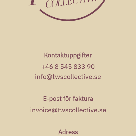
Kontaktuppgifter
+46 8 545 833 90
info@twscollective.se
E-post för faktura
invoice@twscollective.se
Adress