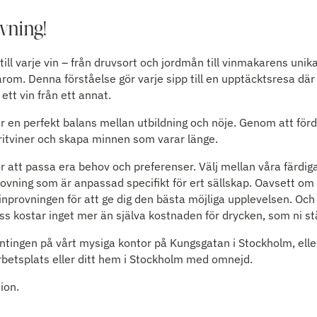
vning!
ill varje vin – från druvsort och jordmån till vinmakarens unik
om. Denna förståelse gör varje sipp till en upptäcktsresa dä
ett vin från ett annat.
r en perfekt balans mellan utbildning och nöje. Genom att fö
oritviner och skapa minnen som varar länge.
ör att passa era behov och preferenser. Välj mellan våra färdi
ovning som är anpassad specifikt för ert sällskap. Oavsett om 
inprovningen för att ge dig den bästa möjliga upplevelsen. Och 
s kostar inget mer än själva kostnaden för drycken, som ni stå
ntingen på vårt mysiga kontor på Kungsgatan i Stockholm, eller 
arbetsplats eller ditt hem i Stockholm med omnejd.
ion.