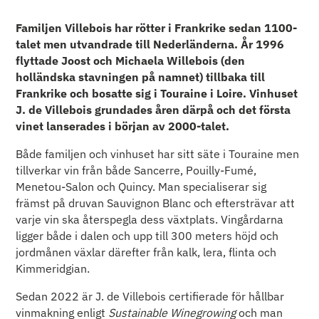
Familjen Villebois har rötter i Frankrike sedan 1100-
talet men utvandrade till Nederländerna. År 1996
flyttade Joost och Michaela Willebois (den
holländska stavningen på namnet) tillbaka till
Frankrike och bosatte sig i Touraine i Loire. Vinhuset
J. de Villebois grundades åren därpå och det första
vinet lanserades i början av 2000-talet.
Både familjen och vinhuset har sitt säte i Touraine men
tillverkar vin från både Sancerre, Pouilly-Fumé,
Menetou-Salon och Quincy. Man specialiserar sig
främst på druvan Sauvignon Blanc och eftersträvar att
varje vin ska återspegla dess växtplats. Vingårdarna
ligger både i dalen och upp till 300 meters höjd och
jordmånen växlar därefter från kalk, lera, flinta och
Kimmeridgian.
Sedan 2022 är J. de Villebois certifierade för hållbar
vinmakning enligt
Sustainable Winegrowing
och man