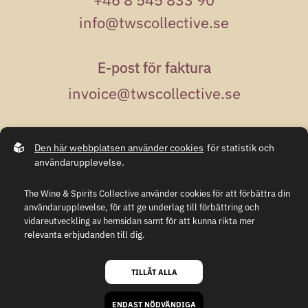
info@twscollective.se
E-post för faktura
invoice@twscollective.se
Adress
Den här webbplatsen använder cookies
för statistik och
Kungsgatan 50
användarupplevelse.
111 35 Stockholm
The Wine & Spirits Collective använder cookies för att förbättra din
användarupplevelse, för att ge underlag till förbättring och
vidareutveckling av hemsidan samt för att kunna rikta mer
relevanta erbjudanden till dig.
Integritetspolicy
GDPR
Läs gärna vår
personuppgiftspolicy
. Om du samtycker till vår
användning, välj
Tillåt alla
. Om du vill ändra ditt val i efterhand
TILLÅT ALLA
hittar du den möjligheten i botten på sidan.
© 2026, alla rättigheter tillhör The Wine & Spirits Collective
Webb av
Sphinxly
,
CMS easyweb
ENDAST NÖDVÄNDIGA