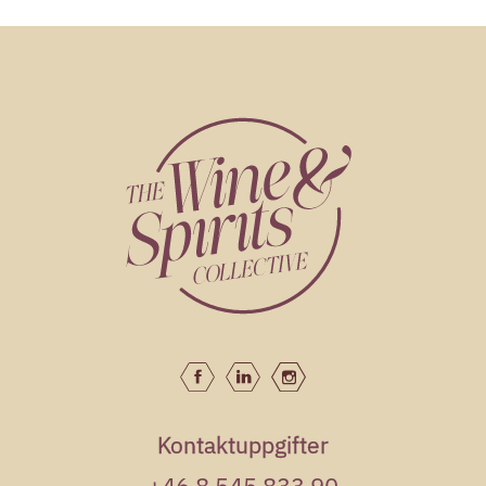
139kr
J. de Villebois Pinot Noir
J. de. Villebois
279kr
J. de Villebois Sancerre
Blanc
J. de. Villebois
149kr
J. de Villebois Touraine
J. de. Villebois
Kontaktuppgifter
+46 8 545 833 90