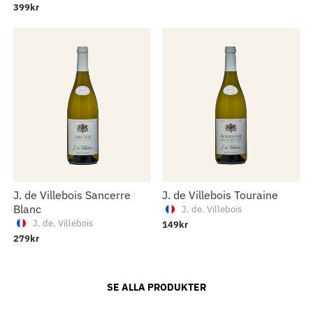
399kr
J. de Villebois Sancerre
J. de Villebois Touraine
Blanc
J. de. Villebois
J. de. Villebois
149kr
279kr
399kr
J. de Villebois Sancerre
SE ALLA PRODUKTER
Blanc Silex
J. de. Villebois