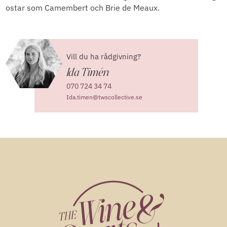
ostar som Camembert och Brie de Meaux.
Vill du ha rådgivning?
Ida Timén
070 724 34 74
Ida.timen@twscollective.se