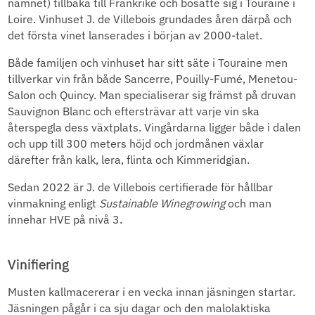
namnet) tillbaka till Frankrike och bosatte sig i Touraine i
Loire. Vinhuset J. de Villebois grundades åren därpå och
det första vinet lanserades i början av 2000-talet.
Både familjen och vinhuset har sitt säte i Touraine men
tillverkar vin från både Sancerre, Pouilly-Fumé, Menetou-
Salon och Quincy. Man specialiserar sig främst på druvan
Sauvignon Blanc och eftersträvar att varje vin ska
återspegla dess växtplats. Vingårdarna ligger både i dalen
och upp till 300 meters höjd och jordmånen växlar
därefter från kalk, lera, flinta och Kimmeridgian.
Sedan 2022 är J. de Villebois certifierade för hållbar
vinmakning enligt
Sustainable Winegrowing
och man
innehar HVE på nivå 3.
Vinifiering
Musten kallmacererar i en vecka innan jäsningen startar.
Jäsningen pågår i ca sju dagar och den malolaktiska