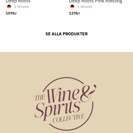
Deep Roots
Deep Roots Pink Riesling
3 Winner
3 Winner
109kr
129kr
109kr
Deep Roots
SE ALLA PRODUKTER
3 Winner
129kr
Deep Roots Pink
Riesling
3 Winner