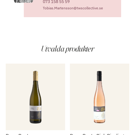
073 158 55 59
Tobias.Martensson@twscollective.se
Utvalda produkter