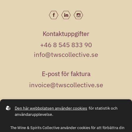
Kontaktuppgifter
+46 8 545 833 90
info@twscollective.se
E-post för faktura
invoice@twscollective.se
Adress
Den här webbplatsen använder cookies
för statistik och
Kungsgatan 50
användarupplevelse.
111 35 Stockholm
The Wine & Spirits Collective använder cookies för att förbättra din