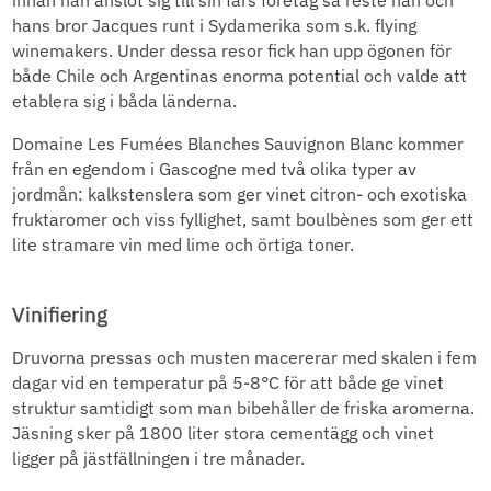
hans bror Jacques runt i Sydamerika som s.k. flying
winemakers. Under dessa resor fick han upp ögonen för
både Chile och Argentinas enorma potential och valde att
etablera sig i båda länderna.
Domaine Les Fumées Blanches Sauvignon Blanc kommer
från en egendom i Gascogne med två olika typer av
jordmån: kalkstenslera som ger vinet citron- och exotiska
fruktaromer och viss fyllighet, samt boulbènes som ger ett
lite stramare vin med lime och örtiga toner.
Vinifiering
Druvorna pressas och musten macererar med skalen i fem
dagar vid en temperatur på 5-8°C för att både ge vinet
struktur samtidigt som man bibehåller de friska aromerna.
Jäsning sker på 1800 liter stora cementägg och vinet
ligger på jästfällningen i tre månader.