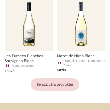
Les Fumées Blanches
Mazet de Nizas Blanc
Sauvignon Blanc
François Lurton - Domaine de
Nizas
François Lurton
109kr
105kr
Se alla våra produkter
109kr
Sauvignon Blanc de Lurton
Bordeaux
François Lurton
139kr