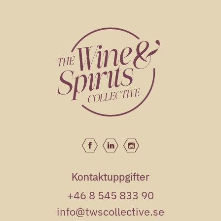
Humo Blanco Sauvignon Blanc
FRANÇOIS LURTON - Hacienda Araucano
105kr
Les Fumées Blanches Sauvignon
Blanc
François Lurton
109kr
Mazet de Nizas Blanc
François Lurton - Domaine de Nizas
Kontaktuppgifter
+46 8 545 833 90
info@twscollective.se