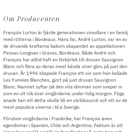
Om Producenten
François Lurton är fjärde generationen vinodlare i en familj
med rötterna i Bordeaux. Hans far, André Lurton, var en av
de drivande krafterna bakom skapandet av appellationen
Pessac-Leognan i Graves, Bordeaux. Både André och
François har alltid haft en förkärlek till druvan Sauvignon
Blanc och flera av deras mest kända viner görs på just den
druvan. År 1996 skapade François ett vin som han kallade
Les Fumées Blanches, gjort på just druvan Sauvignon
Blanc. Namnet syftar på den vita dimman som sveper in
som en vit rök över vingårdarna under tidig morgon. Föga
anade han att detta skulle bli en världssuccé och ett av de
mest populära vinerna i bl.a Sverige.
Förutom vingårdarna i Frankrike, har François även
egendomar i Spanien, Chile och Argentina. Faktum är att
innan han anslöt sig till sin fars företag så reste han och