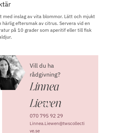
ktär
gt med inslag av vita blommor. Lätt och mjukt
 härlig eftersmak av citrus. Servera vid en
tur på 10 grader som aperitif eller till fisk
ldjur.
Vill du ha
rådgivning?
Linnea
Liewen
070 795 92 29
Linnea.Liewen@twscollecti
ve.se