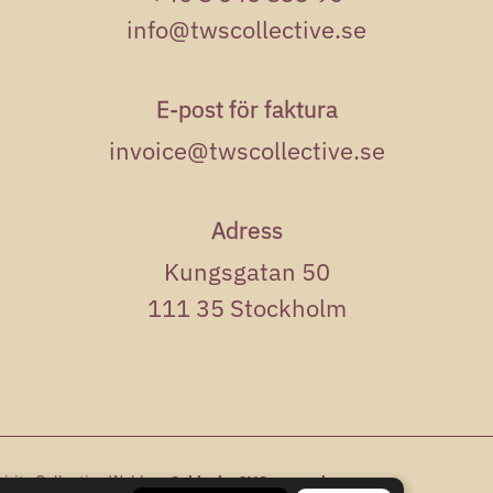
info@twscollective.se
E-post för faktura
invoice@twscollective.se
Adress
Kungsgatan 50
111 35 Stockholm
Spirits Collective Webb av
,
Sphinxly
CMS easyweb