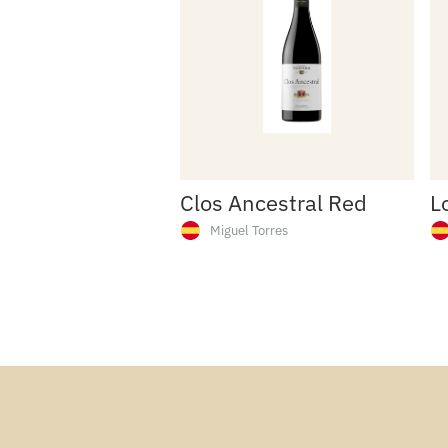
Clos Ancestral Red
L
Miguel Torres
Miguel
Clos
Spanien
Ancestral Red
Torres