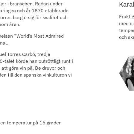
Kara
ljer i branschen. Redan under
äringen och år 1870 etablerade
Frukti
res borgat sig för kvalitet och
med en
nom åren.
tempera
rkelsen ”World’s Most Admired
och ska
nal.
uel Torres Carbó, tredje
talet körde han outröttligt runt i
 att göra vin på. De druvor och
en till den spanska vinkulturen vi
d en temperatur på 16 grader.