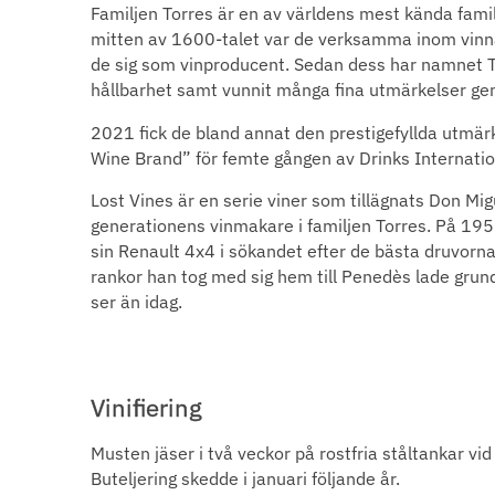
Familjen Torres är en av världens mest kända fami
mitten av 1600-talet var de verksamma inom vinn
de sig som vinproducent. Sedan dess har namnet Tor
hållbarhet samt vunnit många fina utmärkelser ge
2021 fick de bland annat den prestigefyllda utmä
Wine Brand” för femte gången av Drinks Internatio
Lost Vines är en serie viner som tillägnats Don Mig
generationens vinmakare i familjen Torres. På 1950-
sin Renault 4x4 i sökandet efter de bästa druvorna
rankor han tog med sig hem till Penedès lade grund
ser än idag.
Vinifiering
Musten jäser i två veckor på rostfria ståltankar vi
Buteljering skedde i januari följande år.