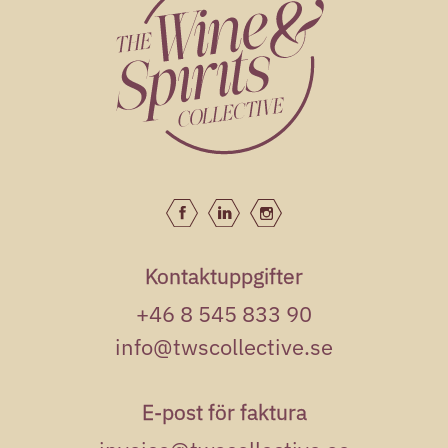
Organico
Orion Wines
285kr
The Wanted Zin Old Vines
Zinfandel BiB
Orion Wines
Kontaktuppgifter
+46 8 545 833 90
info@twscollective.se
E-post för faktura