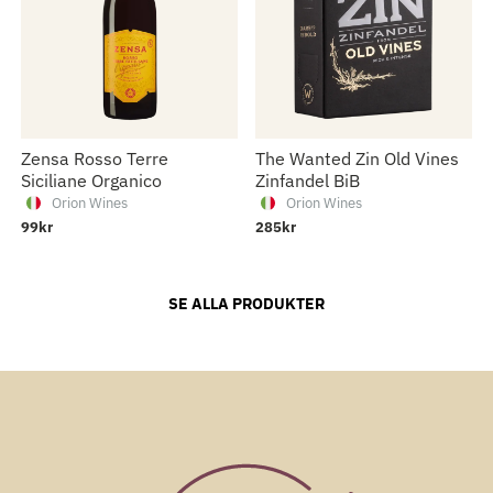
Zensa Rosso Terre
The Wanted Zin Old Vines
Siciliane Organico
Zinfandel BiB
Orion Wines
Orion Wines
99kr
285kr
99kr
The Wanted Zin Old Vines
SE ALLA PRODUKTER
Zinfandel Eko
Orion Wines
109kr
Zensa Primitivo
Orion Wines
99kr
Zensa Rosso Terre Siciliane