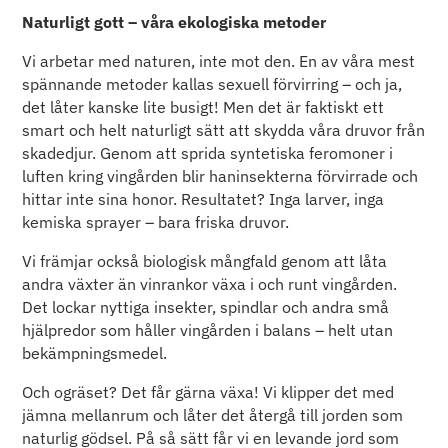
Naturligt gott – våra ekologiska metoder
Vi arbetar med naturen, inte mot den. En av våra mest
spännande metoder kallas sexuell förvirring – och ja,
det låter kanske lite busigt! Men det är faktiskt ett
smart och helt naturligt sätt att skydda våra druvor från
skadedjur. Genom att sprida syntetiska feromoner i
luften kring vingården blir haninsekterna förvirrade och
hittar inte sina honor. Resultatet? Inga larver, inga
kemiska sprayer – bara friska druvor.
Vi främjar också biologisk mångfald genom att låta
andra växter än vinrankor växa i och runt vingården.
Det lockar nyttiga insekter, spindlar och andra små
hjälpredor som håller vingården i balans – helt utan
bekämpningsmedel.
Och ogräset? Det får gärna växa! Vi klipper det med
jämna mellanrum och låter det återgå till jorden som
naturlig gödsel. På så sätt får vi en levande jord som