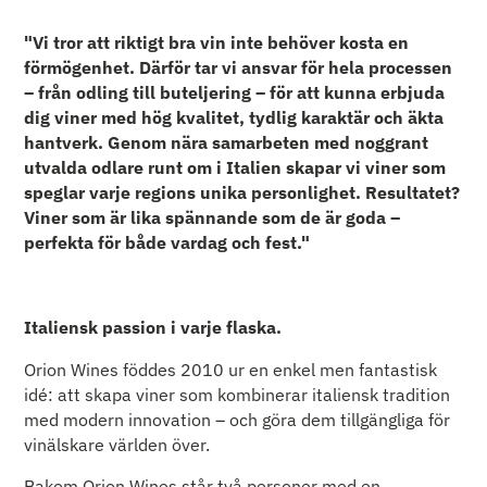
"Vi tror att riktigt bra vin inte behöver kosta en
förmögenhet. Därför tar vi ansvar för hela processen
– från odling till buteljering – för att kunna erbjuda
dig viner med hög kvalitet, tydlig karaktär och äkta
hantverk. Genom nära samarbeten med noggrant
utvalda odlare runt om i Italien skapar vi viner som
speglar varje regions unika personlighet. Resultatet?
Viner som är lika spännande som de är goda –
perfekta för både vardag och fest."
Italiensk passion i varje flaska.
Orion Wines föddes 2010 ur en enkel men fantastisk
idé: att skapa viner som kombinerar italiensk tradition
med modern innovation – och göra dem tillgängliga för
vinälskare världen över.
Bakom Orion Wines står två personer med en