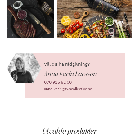
Vill du ha rådgivning?
Anna-Karin Larsson
070 915 52 00
anna-karin@twscollective.se
Utvalda produkter